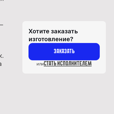
—
Хотите заказать
изготовление?
Заказать
к.
а
стать исполнителем
или