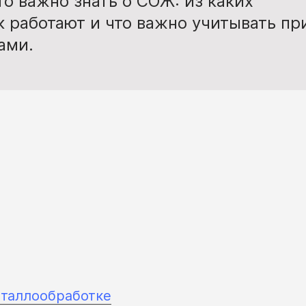
что важно знать о СОЖ: из каких
к работают и что важно учитывать пр
ами.
таллообработке