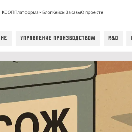
КООП
Платформа
Блог
Кейсы
Заказы
О проекте
ние
Управление производством
R&D