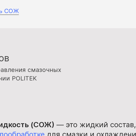
ть СОЖ
ов
равления смазочных
нии POLITEK
дкость (СОЖ)
— это жидкий состав,
лообработке
для смазки и охлажден