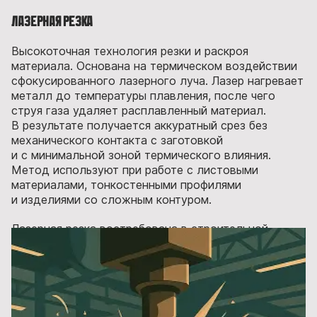
Лазерная резка
Высокоточная технология резки и раскроя
материала. Основана на термическом воздействии
сфокусированного лазерного луча. Лазер нагревает
металл до температуры плавления, после чего
струя газа удаляет расплавленный материал.
В результате получается аккуратный срез без
механического контакта с заготовкой
и с минимальной зоной термического влияния.
Метод используют при работе с листовыми
материалами, тонкостенными профилями
и изделиями со сложным контуром.
Лазерная резка востребована в строительной
отрасли: при производстве корпусов, панелей
и декоративных элементов, где особенно важны
точность и чистота края.