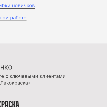
ибки новичков
при работе
нко
те с ключевыми клиентами
 Лакокраска»
краска