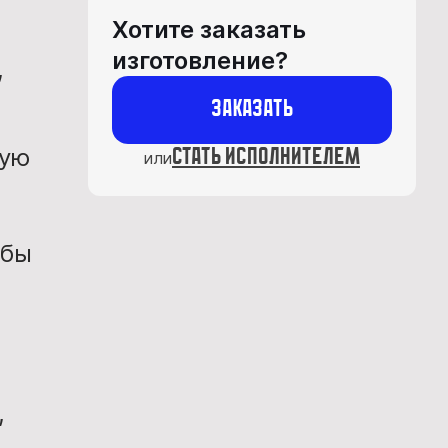
Хотите заказать
изготовление?
,
Заказать
ную
стать исполнителем
или
обы
,