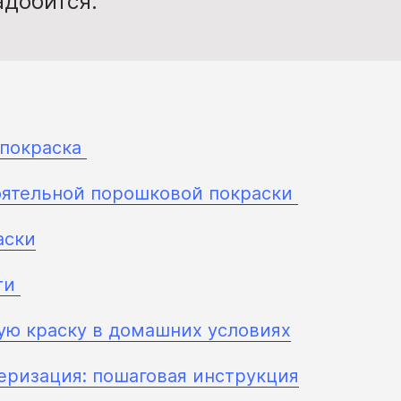
адобится.
 покраска
оятельной порошковой покраски
аски
ти
ую краску в домашних условиях
ризация: пошаговая инструкция