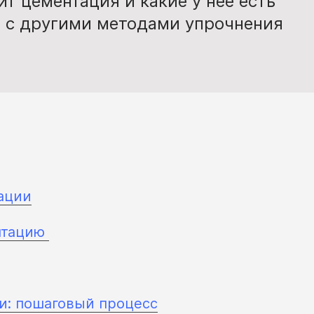
т цементация и какие у нее есть
 с другими методами упрочнения
ации
нтацию
и: пошаговый процесс