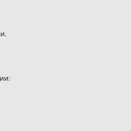
и.
ии: