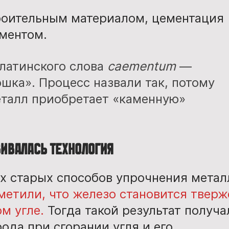
троительным материалом, цементация
ементом.
 латинского слова
caementum
—
шка». Процесс назвали так, потому
еталл приобретает «каменную»
вивалась технология
х старых способов упрочнения метал
метили, что железо становится тверж
м угле.
Тогда такой результат получа
ода при сгорании угля и его