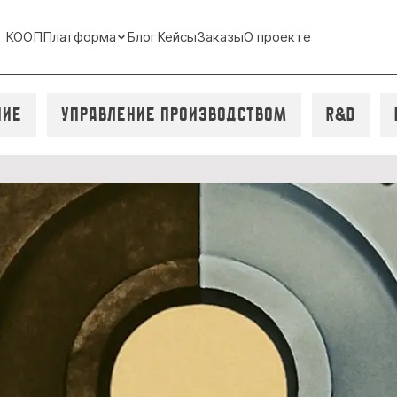
КООП
Платформа
Блог
Кейсы
Заказы
О проекте
ние
Управление производством
R&D