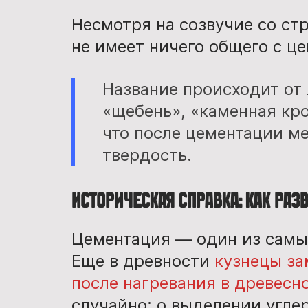
Несмотря на созвучие со с
не имеет ничего общего с ц
Название происходит от
«щебень», «каменная кро
что после цементации м
твердость.
Историческая справка: как раз
Цементация — один из самы
Еще в древности
кузнецы за
после нагревания в древесно
случайно: о выделении углер