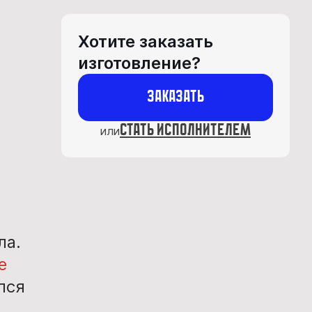
Хотите заказать
изготовление?
Заказать
стать исполнителем
или
ла.
е
лся