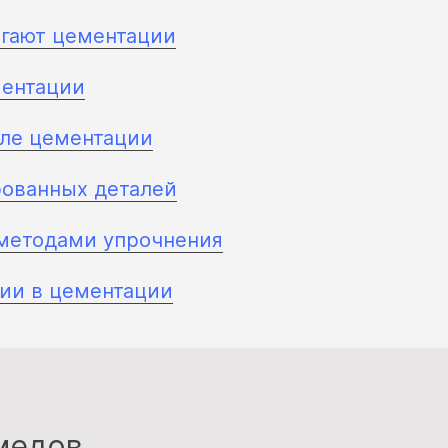
ргают цементации
ментации
сле цементации
ованных деталей
 методами упрочнения
ии в цементации
медов